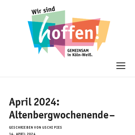
Zum
Inhalt
springen
M
April 2024:
Altenbergwochenende –
GESCHRIEBEN VON USCHI PIES
14. APRIL 2024