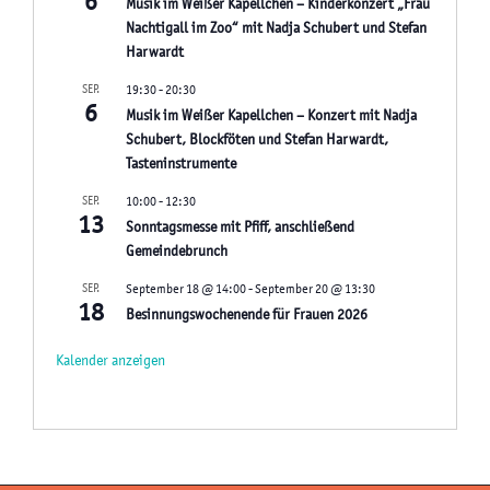
6
Musik im Weißer Kapellchen – Kinderkonzert „Frau
Nachtigall im Zoo“ mit Nadja Schubert und Stefan
Harwardt
SEP.
19:30
-
20:30
6
Musik im Weißer Kapellchen – Konzert mit Nadja
Schubert, Blockföten und Stefan Harwardt,
Tasteninstrumente
SEP.
10:00
-
12:30
13
Sonntagsmesse mit Pfiff, anschließend
Gemeindebrunch
SEP.
September 18 @ 14:00
-
September 20 @ 13:30
18
Besinnungswochenende für Frauen 2026
Kalender anzeigen