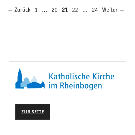
Seite
Seite
Seite
Seite
Seite
←
Zurück
1
…
20
21
22
…
24
Weiter
→
ZUR SEITE