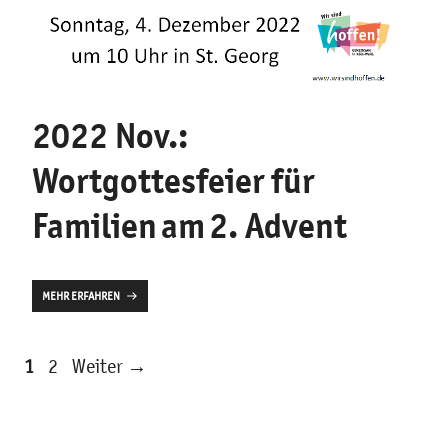
2022 Nov.:
Wortgottesfeier für
Familien am 2. Advent
MEHR ERFAHREN
Seite
Seite
1
2
Weiter
→