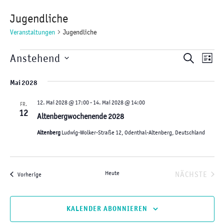
Jugendliche
Veranstaltungen
Jugendliche
Veranstaltungen
V
V
Anstehend
S
L
e
e
D
U
I
Mai 2028
r
r
a
C
S
a
t
a
12. Mai 2028 @ 17:00
-
14. Mai 2028 @ 14:00
FR.
H
n
12
T
Altenbergwochenende 2028
u
n
E
s
E
m
s
Altenberg
Ludwig-Wolker-Straße 12, Odenthal-Altenberg, Deutschland
t
w
t
a
ä
a
l
Heute
NÄCHSTE
Veranstaltungen
Vorherige
h
l
t
VERANST
l
t
u
e
KALENDER ABONNIEREN
n
u
n