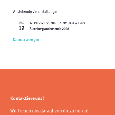
i
o
Anstehende Veranstaltungen
n
MAI
12. Mai 2028 @ 17:00
-
14. Mai 2028 @ 14:00
12
Altenbergwochenende 2028
Kalender anzeigen
Kontaktiere uns!
Wir freuen uns darauf von dir zu hören!