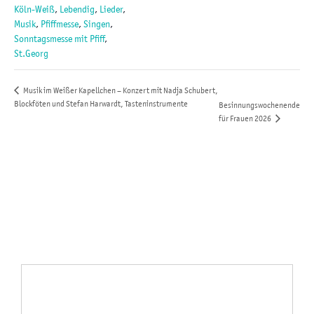
Köln-Weiß
,
Lebendig
,
Lieder
,
Musik
,
Pfiffmesse
,
Singen
,
Sonntagsmesse mit Pfiff
,
St.Georg
Musik im Weißer Kapellchen – Konzert mit Nadja Schubert,
Blockföten und Stefan Harwardt, Tasteninstrumente
Besinnungswochenende
für Frauen 2026