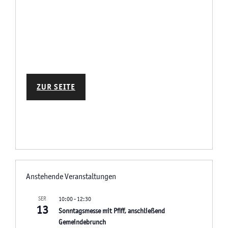
g
a
t
i
o
n
ZUR SEITE
Anstehende Veranstaltungen
SEP.
10:00
-
12:30
13
Sonntagsmesse mit Pfiff, anschließend
Gemeindebrunch