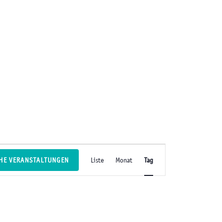
V
HE VERANSTALTUNGEN
Liste
Monat
Tag
e
r
a
n