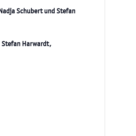
n
 Nadja Schubert und Stefan
d Stefan Harwardt,