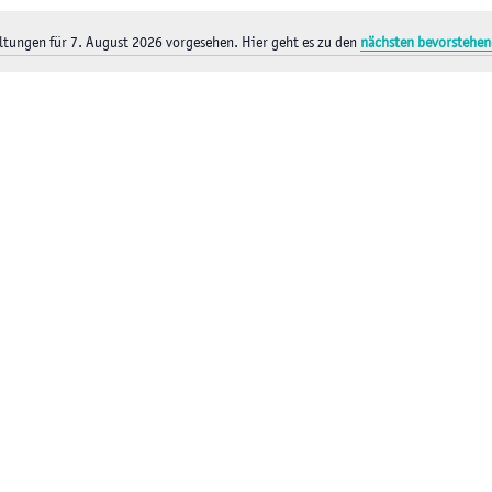
ltungen für 7. August 2026 vorgesehen. Hier geht es zu den
nächsten bevorstehen
H
i
n
w
e
i
s