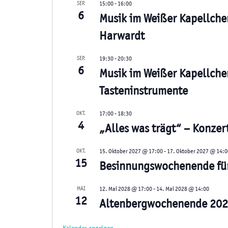
t
SEP.
15:00
-
16:00
h
6
Musik im Weißer Kapellche
e
V
Harwardt
n
e
,
r
SEP.
19:30
-
20:30
6
Musik im Weißer Kapellche
a
N
n
Tasteninstrumente
a
s
v
OKT.
17:00
-
18:30
t
4
„Alles was trägt“ – Konzer
i
a
g
l
OKT.
15. Oktober 2027 @ 17:00
-
17. Oktober 2027 @ 14:0
15
t
Besinnungswochenende fü
a
u
t
MAI
12. Mai 2028 @ 17:00
-
14. Mai 2028 @ 14:00
n
12
i
Altenbergwochenende 20
g
o
e
Kalender anzeigen