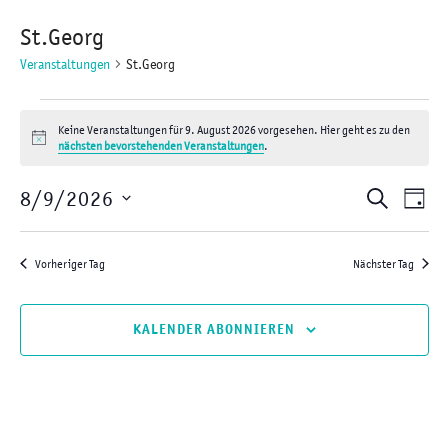
St.Georg
Veranstaltungen
St.Georg
Veranstaltungen
Keine Veranstaltungen für 9. August 2026 vorgesehen. Hier geht es zu den
for
H
nächsten bevorstehenden Veranstaltungen
.
i
9.
n
V
V
w
8/9/2026
August
S
e
T
e
e
D
i
2026
U
s
A
r
r
a
Vorheriger Tag
Nächster Tag
C
G
a
t
a
H
n
u
n
KALENDER ABONNIEREN
E
s
m
s
t
w
t
a
ä
a
l
h
l