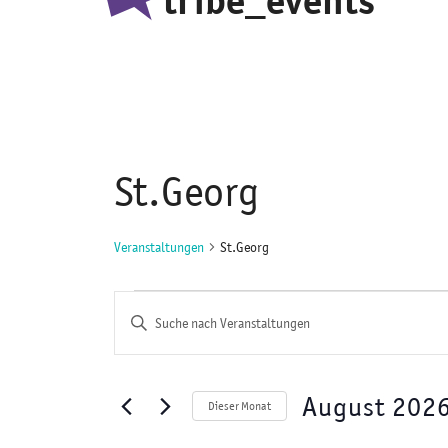
tribe_events
St.Georg
Veranstaltungen
St.Georg
Veranstaltungen
V
B
e
i
r
t
August 202
t
a
Dieser Monat
e
D