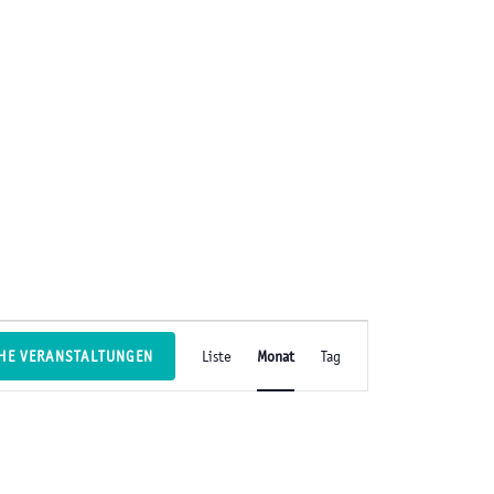
V
HE VERANSTALTUNGEN
Liste
Monat
Tag
e
r
a
n