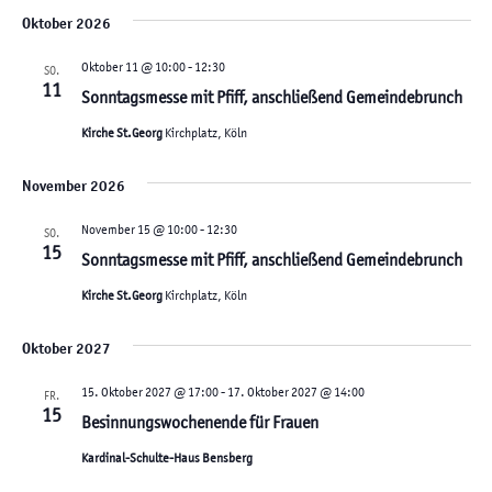
g
n
Oktober 2026
.
A
g
n
Oktober 11 @ 10:00
-
12:30
e
SO.
11
s
Sonntagsmesse mit Pfiff, anschließend Gemeindebrunch
n
i
Kirche St.Georg
Kirchplatz, Köln
S
c
u
h
November 2026
c
t
November 15 @ 10:00
-
12:30
SO.
h
e
15
Sonntagsmesse mit Pfiff, anschließend Gemeindebrunch
e
n
Kirche St.Georg
Kirchplatz, Köln
-
u
N
n
Oktober 2027
a
d
15. Oktober 2027 @ 17:00
-
17. Oktober 2027 @ 14:00
FR.
v
A
15
Besinnungswochenende für Frauen
i
n
Kardinal-Schulte-Haus Bensberg
g
s