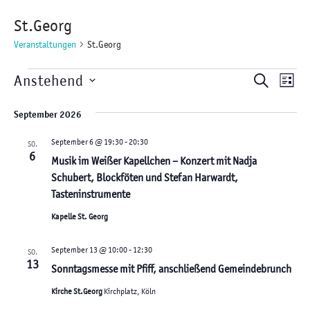
St.Georg
Veranstaltungen
St.Georg
Veranstaltungen
V
V
Anstehend
S
L
e
e
D
U
I
September 2026
r
r
a
C
S
a
t
a
September 6 @ 19:30
-
20:30
SO.
H
n
6
T
Musik im Weißer Kapellchen – Konzert mit Nadja
u
n
E
s
Schubert, Blockföten und Stefan Harwardt,
E
m
s
Tasteninstrumente
t
w
t
a
Kapelle St. Georg
ä
a
l
h
l
September 13 @ 10:00
-
12:30
t
SO.
13
l
Sonntagsmesse mit Pfiff, anschließend Gemeindebrunch
t
u
e
n
u
Kirche St.Georg
Kirchplatz, Köln
n